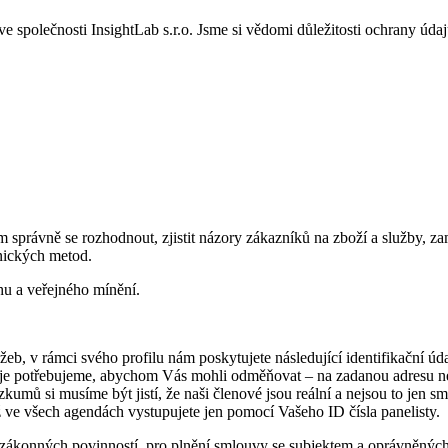
společnosti InsightLab s.r.o. Jsme si vědomi důležitosti ochrany údaj
 správně se rozhodnout, zjistit názory zákazníků na zboží a služby, z
onických metod.
hu a veřejného mínění.
lužeb, v rámci svého profilu nám poskytujete následující identifikační ú
údaje potřebujeme, abychom Vás mohli odměňovat – na zadanou adresu ne
mů si musíme být jistí, že naši členové jsou reální a nejsou to jen sm
ž ve všech agendách vystupujete jen pomocí Vašeho ID čísla panelisty.
 zákonných povinností, pro plnění smlouvy se subjektem a oprávněných