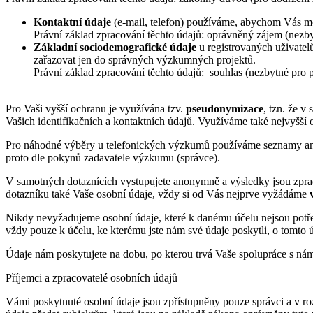
Kontaktní údaje
(e-mail, telefon) používáme, abychom Vás m
Právní základ zpracování těchto údajů: oprávněný zájem (nezby
Základní sociodemografické údaje
u registrovaných uživatel
zařazovat jen do správných výzkumných projektů.
Právní základ zpracování těchto údajů: souhlas (nezbytné pro 
Pro Vaši vyšší ochranu je využívána tzv.
pseudonymizace
, tzn. že v
Vašich identifikačních a kontaktních údajů. Využíváme také nejvyšš
Pro náhodné výběry u telefonických výzkumů používáme seznamy anon
proto dle pokynů zadavatele výzkumu (správce).
V samotných dotaznících vystupujete anonymně a výsledky jsou zprac
dotazníku také Vaše osobní údaje, vždy si od Vás nejprve vyžádáme
Nikdy nevyžadujeme osobní údaje, které k danému účelu nejsou potře
vždy pouze k účelu, ke kterému jste nám své údaje poskytli, o tomto 
Údaje nám poskytujete na dobu, po kterou trvá Vaše spolupráce s námi
Příjemci a zpracovatelé osobních údajů
Vámi poskytnuté osobní údaje jsou zpřístupněny pouze správci a v r