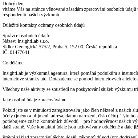
Dobrý den,
vítáme Vás na stránce věnované zásadám zpracování osobních údajů ve 
respondentů našich výzkumů.
Důležité kontakty ochrany osobních údajů
Správce osobních údajů:
Název: InsightLab s.r.o.
Sídlo: Geologická 575/2, Praha 5, 152 00, Česká republika
IČ: 01477641
Co děláme
InsightLab je výzkumná agentura, která pomáhá podnikům a institucím
internetové stránky atd. Dotazujeme se pomocí internetových a telef
Všechny naše aktivity se soustředí na poskytování služeb výzkumu tr
Jaké osobní údaje zpracováváme
Pokud jste se v minulosti zaregistroval/a jako člen některé z našich s
účely (jméno a příjmení, adresa, datum narození, číslo účtu). Tyto 
potřebujeme znát z kontrolních důvodů – pro hodnověrnost našich výzku
další straně. Vaše kontaktní údaje jsou uchovávány odděleně a dále ji
Právní základ zpracování těchto údajů: zákonný důvod (pro dodržení