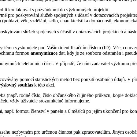
ohli kontaktovat s pozvánkami do výzkumných projektů
tné pro poskytování služeb spojených s účastí v dotazovacích projekte
ů (pohlaví, věk, vzdělání, sídlo, charakteristika domácnosti, ekonomi
poskytování služeb spojených s účastí v dotazovacích projektech a násl
 systému vystupujete pod Vaším identifikačním číslem (ID). Vše, co uv
í ochranu formou
anonymizace
dat, kdy je ze souboru odstraněn i pseu
ymních telefonních čísel. V případě, že nám zadavatel výzkumu předá 
ovávány pomocí statistických metod bez použití osobních údajů. V příp
výslovný souhlas
k této akci.
ba (např. rodné číslo, číslo občanského či jiného průkazu, kopie dok
účelu vždy uživatele srozumitelně informujeme.
, např. formou členství v panelu a 6 měsíců po jejím ukončení pro kon
ozsahu nezbytném pro určenou činnost pak zpracovatelům. Jiným osobám