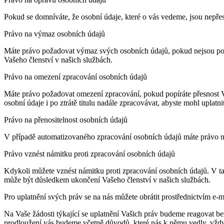
Pokud se domníváte, že osobní údaje, které o vás vedeme, jsou nepřesn
Právo na výmaz osobních údajů
Máte právo požadovat výmaz svých osobních údajů, pokud nejsou pot
Vašeho členství v našich službách.
Právo na omezení zpracování osobních údajů
Máte právo požadovat omezení zpracování, pokud popíráte přesnost V
osobní údaje i po ztrátě titulu nadále zpracovávat, abyste mohl uplat
Právo na přenositelnost osobních údajů
V případě automatizovaného zpracování osobních údajů máte právo na
Právo vznést námitku proti zpracování osobních údajů
Kdykoli můžete vznést námitku proti zpracování osobních údajů. V t
může být důsledkem ukončení Vašeho členství v našich službách.
Pro uplatnění svých práv se na nás můžete obrátit prostřednictvím e-
Na Vaše žádosti týkající se uplatnění Vašich práv budeme reagovat b
prodloužení vás budeme včetně důvodů, které nás k němu vedly, vždy