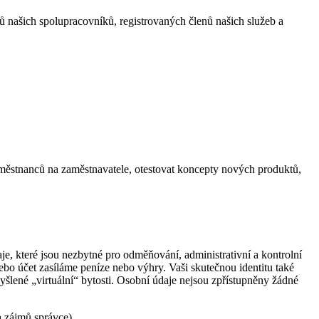
ů našich spolupracovníků, registrovaných členů našich služeb a
aměstnanců na zaměstnavatele, otestovat koncepty nových produktů,
daje, které jsou nezbytné pro odměňování, administrativní a kontrolní
bo účet zasíláme peníze nebo výhry. Vaši skutečnou identitu také
yšlené „virtuální“ bytosti. Osobní údaje nejsou zpřístupněny žádné
 zájmů správce).