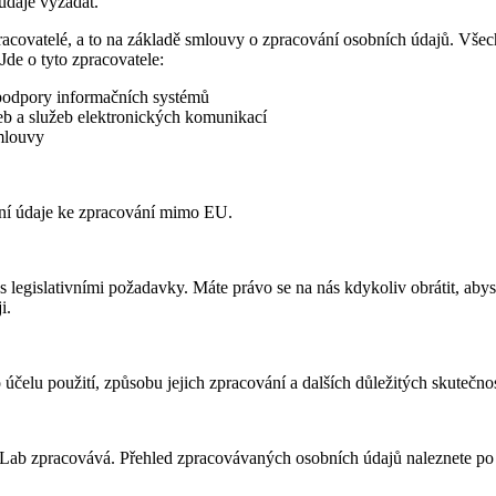
údaje vyžádat.
covatelé, a to na základě smlouvy o zpracování osobních údajů. Všec
de o tyto zpracovatele:
 podpory informačních systémů
b a služeb elektronických komunikací
mlouvy
bní údaje ke zpracování mimo EU.
 legislativními požadavky. Máte právo se na nás kdykoliv obrátit, abys
i.
čelu použití, způsobu jejich zpracování a dalších důležitých skutečno
htLab zpracovává. Přehled zpracovávaných osobních údajů naleznete po p