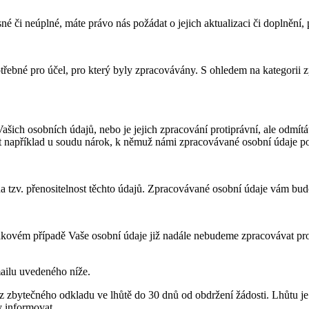
é či neúplné, máte právo nás požádat o jejich aktualizaci či doplnění, 
řebné pro účel, pro který byly zpracovávány. S ohledem na kategori
ašich osobních údajů, nebo je jejich zpracování protiprávní, ale odm
nit například u soudu nárok, k němuž námi zpracovávané osobní údaje po
 tzv. přenositelnost těchto údajů. Zpracovávané osobní údaje vám bud
akovém případě Vaše osobní údaje již nadále nebudeme zpracovávat pro
mailu uvedeného níže.
ez zbytečného odkladu ve lhůtě do 30 dnů od obdržení žádosti. Lhůtu j
 informovat.