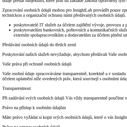
údaje předat subjektům, které jsou na základě zákona oprávněny tyto 
Zpracování osobních údajů mohou pro InsightLab provádět pouze zpra
technickou a organizační ochranu námi předávaných osobních údajů. J
poskytovatelé IT služeb za účelem zajištění vývoje, provozu a
poskytovatelům bankovních, poštovních a komunikačních služe
externím spolupracovníkům a dodavatelům za účelem plnění s
Předávání osobních údajů do třetích zemí
Poskytování našich služeb nevyžaduje, abychom předávali Vaše oso
Vaše práva při ochraně osobních údajů
Vaše osobní údaje zpracováváme transparentně, korektně a v souladu s
účelem uplatnění níže uvedených práv, která souvisejí s osobními údaj
Transparentnost
Při zadávání svých osobních údajů Vás vždy transparentně poučíme o ú
Právo na přístup k osobním údajům
Máte právo vyžádat si kopii svých osobních údajů, které o vás Insig
Právo na opravu osobních údajů