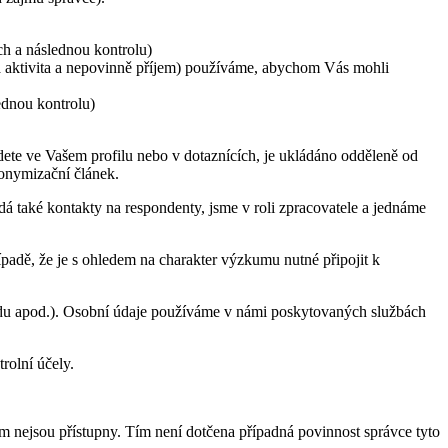
ch a následnou kontrolu)
cká aktivita a nepovinně příjem) používáme, abychom Vás mohli
ednou kontrolu)
edete ve Vašem profilu nebo v dotaznících, je ukládáno odděleně od
donymizační článek.
také kontakty na respondenty, jsme v roli zpracovatele a jednáme
adě, že je s ohledem na charakter výzkumu nutné připojit k
ladu apod.). Osobní údaje používáme v námi poskytovaných službách
trolní účely.
 nejsou přístupny. Tím není dotčena případná povinnost správce tyto