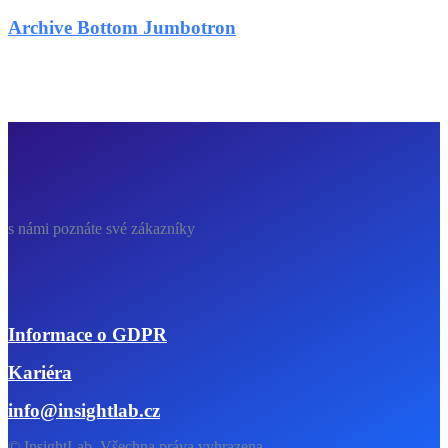
Archive Bottom Jumbotron
s námi poznáte své zákazníky
Informace o GDPR
Kariéra
info@insightlab.cz
© InsightLab. Všechna práva vyhrazena.