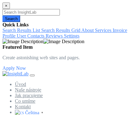
×
Search
Quick Links
Search Results List
Search Results Grid
About
Services
Invoice
Profile
User Contacts
Reviews
Settings
Featured Item
Create astonishing web sites and pages.
Apply Now
Úvod
Naše nástroje
Jak pracujeme
Co umíme
Kontakt
Čeština‎
▼